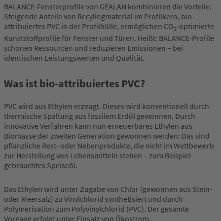
BALANCE-Fensterprofile von GEALAN kombinieren die Vorteile:
Steigende Anteile von Recylingmaterial im Profilkern, bio-
attribuiertes PVC in der Profilhülle, ermöglichen CO
-optimierte
2
Kunststoffprofile für Fenster und Türen. Heißt: BALANCE-Profile
schonen Ressourcen und reduzieren Emissionen – bei
identischen Leistungswerten und Qualität.
Was ist bio-attribuiertes PVC?
PVC wird aus Ethylen erzeugt. Dieses wird konventionell durch
thermische Spaltung aus fossilem Erdöl gewonnen. Durch
innovative Verfahren kann nun erneuerbares Ethylen aus
Biomasse der zweiten Generation gewonnen werden: Das sind
pflanzliche Rest- oder Nebenprodukte, die nicht im Wettbewerb
zur Herstellung von Lebensmitteln stehen – zum Beispiel
gebrauchtes Speiseöl.
Das Ethylen wird unter Zugabe von Chlor (gewonnen aus Stein-
oder Meersalz) zu Vinylchlorid synthetisiert und durch
Polymerisation zum Polyvinylchlorid (PVC). Der gesamte
Vorgang erfolgt unter Einsatz von Ökostrom.