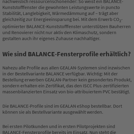
nachweislich ressourcenschonender: So weist ein BALANCE-
Kunststofffenster die gewohnten Leistungswerte in puncto
Stabilität, Langlebigkeit, Wärmedämmung auf – trägt aber
gleichzeitig zur Energieeinsparung bei. Mit dem Erwerb CO
-
2
optimierter BALANCE-Kunststofffenster unterstützen Bauherren
und Renovierer nicht nur aktiv den Klimaschutz, sondern
gestalten auch ihr eigenes Zuhause nachhaltiger.
Wie sind BALANCE-Fensterprofile erhältlich?
Nahezu alle Profile aus allen GEALAN-Systemen sind inzwischen
in der Bestellvariante BALANCE verfügbar. Wichtig: Mit der
Bestellung erwerben GEALAN-Partner kein gesondertes Produkt,
sondern erhalten ein Zertifikat, das den ISCC Plus-zertifizierten
massenbilanzierten Einsatz von bio-attribuiertem PVC bestätigt.
Die BALANCE-Profile sind im GEALAN eShop bestellbar. Dort
können sie als Bestellvariante ausgewählt werden.
Bei ersten Pilotkunden und in ersten Pilotprojekten sind
BALANCE-Fensterprofile bereits im Einsatz. Nun steht die