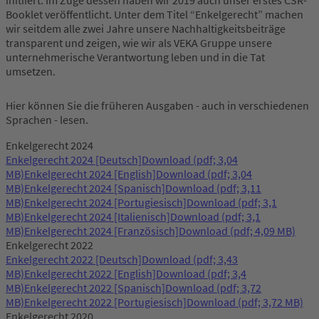
initiiert. Im Zuge dessen haben wir 2019 auch unser erstes CSR-
Booklet veröffentlicht. Unter dem Titel “Enkelgerecht” machen
wir seitdem alle zwei Jahre unsere Nachhaltigkeitsbeiträge
transparent und zeigen, wie wir als VEKA Gruppe unsere
unternehmerische Verantwortung leben und in die Tat
umsetzen.
Hier können Sie die früheren Ausgaben - auch in verschiedenen
Sprachen - lesen.
Enkelgerecht 2024
Enkelgerecht 2024 [Deutsch]
Download
(pdf; 3,04
MB)
Enkelgerecht 2024 [English]
Download
(pdf; 3,04
MB)
Enkelgerecht 2024 [Spanisch]
Download
(pdf; 3,11
MB)
Enkelgerecht 2024 [Portugiesisch]
Download
(pdf; 3,1
MB)
Enkelgerecht 2024 [Italienisch]
Download
(pdf; 3,1
MB)
Enkelgerecht 2024 [Französisch]
Download
(pdf; 4,09 MB)
Enkelgerecht 2022
Enkelgerecht 2022 [Deutsch]
Download
(pdf; 3,43
MB)
Enkelgerecht 2022 [English]
Download
(pdf; 3,4
MB)
Enkelgerecht 2022 [Spanisch]
Download
(pdf; 3,72
MB)
Enkelgerecht 2022 [Portugiesisch]
Download
(pdf; 3,72 MB)
Enkelgerecht 2020