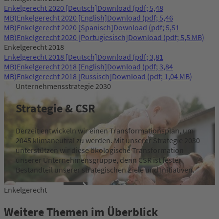
Enkelgerecht 2020 [Deutsch]
Download
(pdf; 5,48
MB)
Enkelgerecht 2020 [English]
Download
(pdf; 5,46
MB)
Enkelgerecht 2020 [Spanisch]
Download
(pdf; 5,51
MB)
Enkelgerecht 2020 [Portugiesisch]
Download
(pdf; 5,5 MB)
Enkelgerecht 2018
Enkelgerecht 2018 [Deutsch]
Download
(pdf; 3,81
MB)
Enkelgerecht 2018 [English]
Download
(pdf; 3,84
MB)
Enkelgerecht 2018 [Russisch]
Download
(pdf; 1,04 MB)
Unternehmensstrategie 2030
Strategie & CSR
Derzeit entwickeln wir einen Transformationsplan, um
2045 klimaneutral zu werden. Mit unserer Strategie 2030
unterstützen wir diese ökologische Transformation
unserer Unternehmensgruppe, denn CSR ist fester
Bestandteil unserer strategischen Ziele und Initiativen.
mehr erfahren
Enkelgerecht
Weitere Themen im Überblick